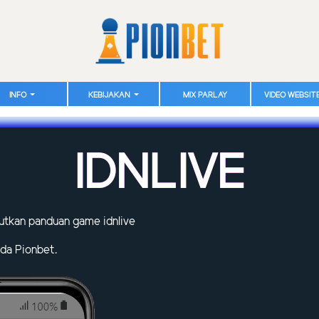
INFO
KEBIJAKAN
MIX PARLAY
VIDEO WEBSIT
IDNLIVE
jutkan panduan game idnlive
da Pionbet.