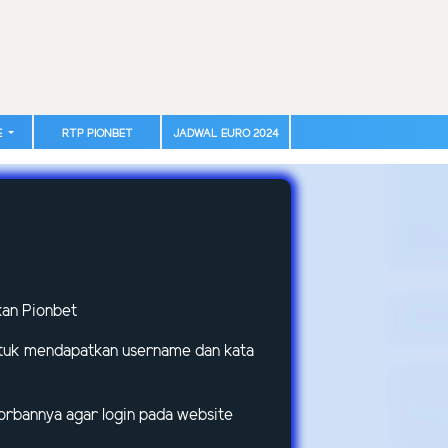
E
RTP PIONBET
JADWAL EURO 2024
kan Pionbet
untuk mendapatkan username dan kata
rbannya agar login pada website